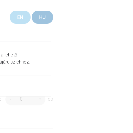
EN
HU
 a lehető
ájárulsz ehhez.
t
-
+
db