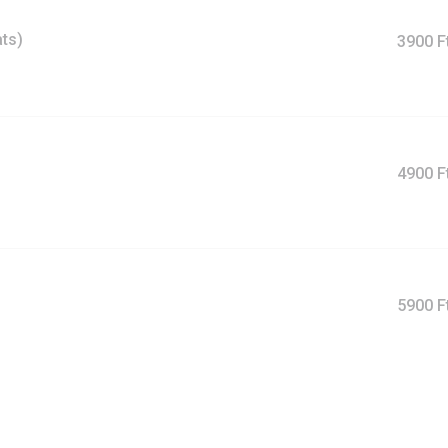
ts)
3900 F
4900 F
5900 F