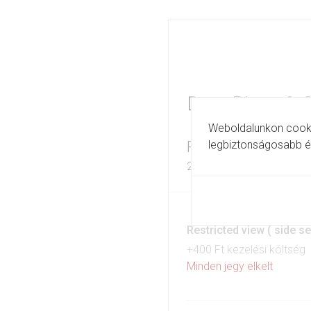
Drag Bingo & C
Weboldalunkon cookie
Púder Bárszínház 
legbiztonságosabb és 
2024. 09. 22. 15:00 - 19:
Restricted view ( side s
+400 Ft kezelési költség
Minden jegy elkelt