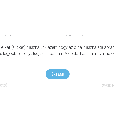
elebrity Quiz with Köllő Babett
-kat (sütiket) használunk azért, hogy az oldal használata során
(1092 Budapest, Ráday u. 8)
legjobb élményt tudjuk biztosítani. Az oldal használatával hozz
00
ÉRTEM!
eats)
2900 F